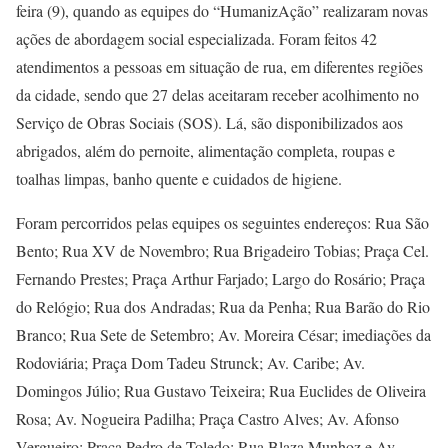
feira (9), quando as equipes do “HumanizAção” realizaram novas
ações de abordagem social especializada. Foram feitos 42
atendimentos a pessoas em situação de rua, em diferentes regiões
da cidade, sendo que 27 delas aceitaram receber acolhimento no
Serviço de Obras Sociais (SOS). Lá, são disponibilizados aos
abrigados, além do pernoite, alimentação completa, roupas e
toalhas limpas, banho quente e cuidados de higiene.
Foram percorridos pelas equipes os seguintes endereços: Rua São
Bento; Rua XV de Novembro; Rua Brigadeiro Tobias; Praça Cel.
Fernando Prestes; Praça Arthur Farjado; Largo do Rosário; Praça
do Relógio; Rua dos Andradas; Rua da Penha; Rua Barão do Rio
Branco; Rua Sete de Setembro; Av. Moreira César; imediações da
Rodoviária; Praça Dom Tadeu Strunck; Av. Caribe; Av.
Domingos Júlio; Rua Gustavo Teixeira; Rua Euclides de Oliveira
Rosa; Av. Nogueira Padilha; Praça Castro Alves; Av. Afonso
Vergueiro; Praça Pedro de Toledo; Rua Blaza Munhoz e Av.