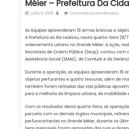
Méier – Prefeitura Da Cid
Posted
Author
em
julho 9, 2026
Comentários desativados
on
Oper
integ
As equipes apreenderam 19 armas brancas e objeto
apre
A Prefeitura do Rio realizou, nesta quarta-feira (
arma
ordenamento urbano no Grande Méier. A ação, reali
bran
Secretaria de Ordem Pública (Seop), contou com a 
no
Assistência Social (SMAS), da Comlurb e da Gerênci
Gran
Méier
Durante a operação, as equipes apreenderam 19 ar
–
Prefe
objetos perfurantes e quatro tesouras, além de ma
da
também foram retiradas das vias públicas aproxima
Cida
para a melhoria da limpeza urbana, da mobilidade 
do
Rio
Com os resultados desta quarta-feira, as operações
de
parceria com os demais órgãos municipais, retirar
Janei
perfurocortantes no Grande Méier, durante os últi
bens inservíveis foram removidas das ruas e deze