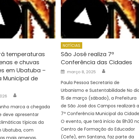
NOTÍCIAS
rá temperaturas
São José realiza 7ª
enas e chuvas
Conferência das Cidades
res em Ubatuba –
Author
Posted
março 8, 2025
on
a Municipal de
Paula Pessoa Secretaria de
Urbanismo e Sustentabilidade No di
Author
2026
15 de março (sábado), a Prefeitura
de São José dos Campos realizará 
unho marca a chegada
7ª Conferência Municipal da Cidade
e deve apresentar
O evento, que terá início às 8h30 n
limáticas típicas da
Centro de Formação do Educador
m Ubatuba, com
(Cefe), em Santana, faz parte da
as mais amenas,