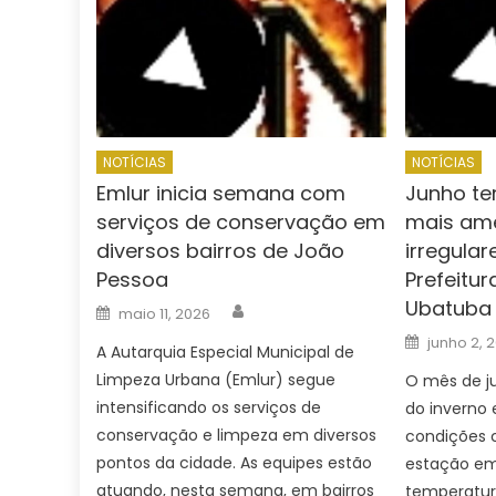
NOTÍCIAS
NOTÍCIAS
Emlur inicia semana com
Junho te
serviços de conservação em
mais am
diversos bairros de João
irregula
Pessoa
Prefeitur
Ubatuba
Author
Posted
maio 11, 2026
on
Posted
junho 2, 
A Autarquia Especial Municipal de
on
Limpeza Urbana (Emlur) segue
O mês de j
intensificando os serviços de
do inverno 
conservação e limpeza em diversos
condições c
pontos da cidade. As equipes estão
estação e
atuando, nesta semana, em bairros
temperatur