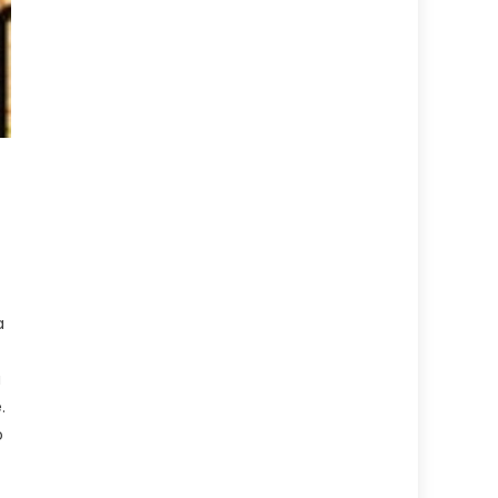
a
a
.
o