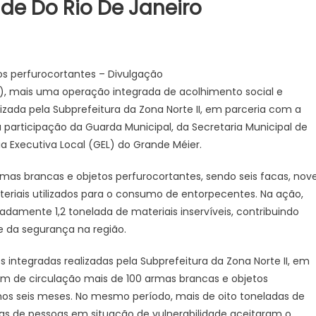
ade Do Rio De Janeiro
ação
rada
s perfurocortantes – Divulgação
ende
8/7), mais uma operação integrada de acolhimento social e
s
zada pela Subprefeitura da Zona Norte II, em parceria com a
cas
participação da Guarda Municipal, da Secretaria Municipal de
a Executiva Local (GEL) do Grande Méier.
de
mas brancas e objetos perfurocortantes, sendo seis facas, nov
itura
teriais utilizados para o consumo de entorpecentes. Na ação,
damente 1,2 tonelada de materiais inservíveis, contribuindo
de
e da segurança na região.
 integradas realizadas pela Subprefeitura da Zona Norte II, em
am de circulação mais de 100 armas brancas e objetos
ro
mos seis meses. No mesmo período, mais de oito toneladas de
nas de pessoas em situação de vulnerabilidade aceitaram o