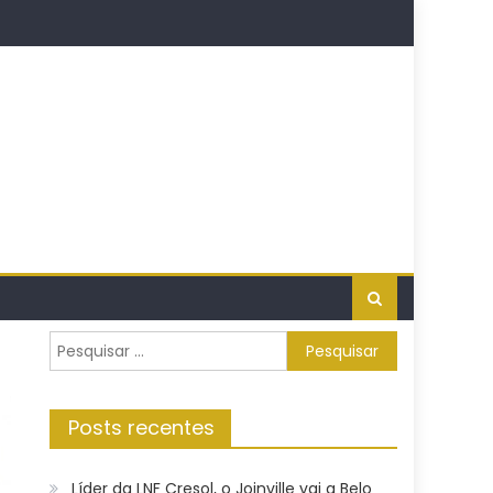
Pesquisar
por:
Posts recentes
Líder da LNF Cresol, o Joinville vai a Belo