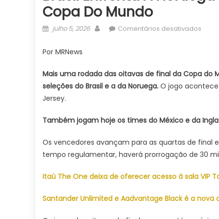
Copa Do Mundo
Posted
Author
em
julho 5, 2026
Comentários desativados
on
Brasil
enfre
Por MRNews
a
Noru
Mais uma rodada das oitavas de final da Copa do 
hoje
seleções do Brasil e a da Noruega.
O jogo acontece 
pelas
Jersey.
oitav
de
Também jogam hoje os times do México e da Inglate
final
da
Os vencedores avançam para as quartas de final 
Copa
tempo regulamentar, haverá prorrogação de 30 minu
do
Mund
Itaú The One deixa de oferecer acesso à sala VIP 
Santander Unlimited e Aadvantage Black é a nova 