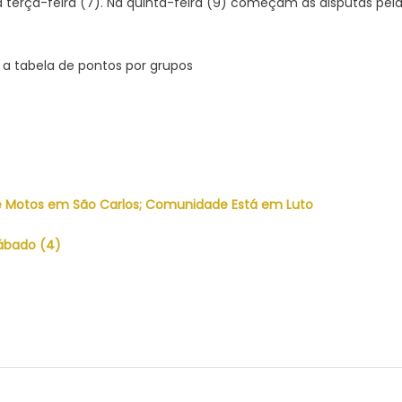
a terça-feira (7). Na quinta-feira (9) começam as disputas pel
a a tabela de pontos por grupos
re Motos em São Carlos; Comunidade Está em Luto
ábado (4)