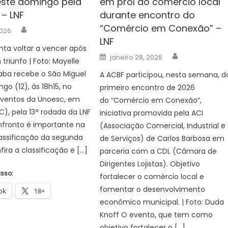
este domingo pela
em prol do comércio local
 – LNF
durante encontro do
“Comércio em Conexão” –
Author
2026
LNF
ta voltar a vencer após
Author
Posted
janeiro 28, 2026
triunfo | Foto: Mayelle
on
aba recebe o São Miguel
A ACBF participou, nesta semana, d
go (12), às 18h15, no
primeiro encontro de 2026
Eventos da Unoesc, em
do “Comércio em Conexão”,
), pela 13ª rodada da LNF
iniciativa promovida pela ACI
onfronto é importante na
(Associação Comercial, Industrial e
lassificação da segunda
de Serviços) de Carlos Barbosa em
fira a classificação e […]
parceria com a CDL (Câmara de
Dirigentes Lojistas). Objetivo
isso:
fortalecer o comércio local e
fomentar o desenvolvimento
ok
18+
econômico municipal. | Foto: Duda
Knoff O evento, que tem como
objetivo fortalecer o […]