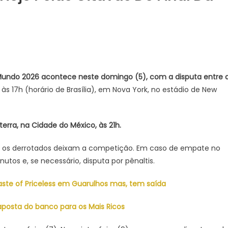
nta
ega
Mundo 2026 acontece neste domingo (5), com a disputa entre 
às 17h (horário de Brasília), em Nova York, no estádio de New
as
rra, na Cidade do México, às 21h.
e os derrotados deixam a competição. Em caso de empate no
tos e, se necessário, disputa por pênaltis.
o
Taste of Priceless em Guarulhos mas, tem saída
aposta do banco para os Mais Ricos