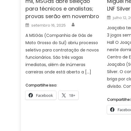
mil, MSGás abre seleção
Miguel n
para técnicos e analistas;
LNF Silver
provas serão em novembro
Posted
julho 12, 
on
Author
Posted
setembro 16, 2025
on
Joaçaba ten
3 jogos sem 
A MSGás (Companhia de Gás de
Hall O Joaç
Mato Grosso do Sul) abriu processo
neste domin
seletivo para contratação de novos
Centro de 
funcionários. São três vagas
Joaçaba (SC
imediatas, além de inúmeras
Silver. O c
carreiras onde está aberto a […]
briga por c
Compartilhe isso:
divisão. Con
Facebook
18+
Compartilhe 
Facebo