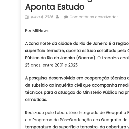
Aponta Estudo
Posted
Author
em
julho 4, 2026
Comentários desativados
on
Zona
norte
Por MRNews
é
regiã
A zona norte da cidade do Rio de Janeiro é a regi
do
superfície terrestre, aponta estudo solicitado pel
Rio
Público do Rio de Janeiro (Gaema).
O trabalho anal
com
25 anos, entre 2001 e 2025.
maio
tempe
A pesquisa, desenvolvida em cooperação técnica com
apon
de subsídio ao inquérito civil que acompanha medi
estu
técnicos para a atuação do Ministério Público na
climáticas.
Realizado pelo Laboratório Integrado de Geografi
e o Programa de Pós-Graduação em Geografia da 
temperatura da superfície terrestre, da cobertura 