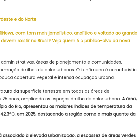
rdeste e do Norte
 MRNews, com tom mais jornalístico, analítico e voltado ao grand
devem existir no Brasil? Veja quem é o público-alvo da nova
s administrativas, áreas de planejamento e comunidades,
à formação de ilhas de calor urbanas. O fenômeno é característi
pouca cobertura vegetal e intensa ocupação urbana.
tura da superfície terrestre em todas as áreas de
 25 anos, ampliando os espaços da ilha de calor urbana.
A área,
pio do Rio, apresentou os maiores índices de temperatura da
de 42,3°C, em 2025, destacando a região como a mais quente da
á associado à elevada urbanização, à escassez de áreas verdes