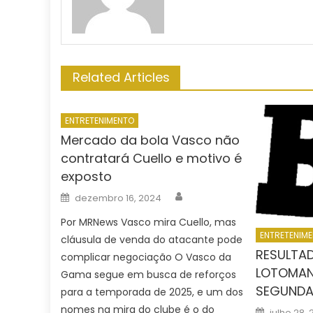
Related Articles
ENTRETENIMENTO
Mercado da bola Vasco não
contratará Cuello e motivo é
exposto
Author
Posted
dezembro 16, 2024
on
Por MRNews Vasco mira Cuello, mas
ENTRETENIM
cláusula de venda do atacante pode
RESULTA
complicar negociação O Vasco da
LOTOMANI
Gama segue em busca de reforços
SEGUNDA
para a temporada de 2025, e um dos
Posted
nomes na mira do clube é o do
julho 28,