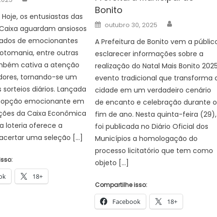
Bonito
Hoje, os entusiastas das
Author
Posted
outubro 30, 2025
 Caixa aguardam ansiosos
on
ltados de emocionantes
A Prefeitura de Bonito vem a públic
 Lotomania, entre outras
esclarecer informações sobre a
ambém cativa a atenção
realização do Natal Mais Bonito 2025
dores, tornando-se um
evento tradicional que transforma 
 sorteios diários. Lançada
cidade em um verdadeiro cenário
opção emocionante em
de encanto e celebração durante 
ções da Caixa Econômica
fim de ano. Nesta quinta-feira (29),
a loteria oferece a
foi publicada no Diário Oficial dos
acertar uma seleção […]
Municípios a homologação do
processo licitatório que tem como
isso:
objeto […]
ok
18+
Compartilhe isso:
Facebook
18+