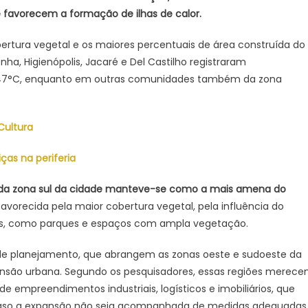
 favorecem a formação de ilhas de calor.
rtura vegetal e os maiores percentuais de área construída do
nha, Higienópolis, Jacaré e Del Castilho registraram
de 47°C, enquanto em outras comunidades também da zona
Cultura
ças na periferia
 da zona sul da cidade manteve-se como a mais amena do
 favorecida pela maior cobertura vegetal, pela influência do
ais, como parques e espaços com ampla vegetação.
 planejamento, que abrangem as zonas oeste e sudoeste da
nsão urbana. Segundo os pesquisadores, essas regiões merec
mpreendimentos industriais, logísticos e imobiliários, que
, caso a expansão não seja acompanhada de medidas adequadas