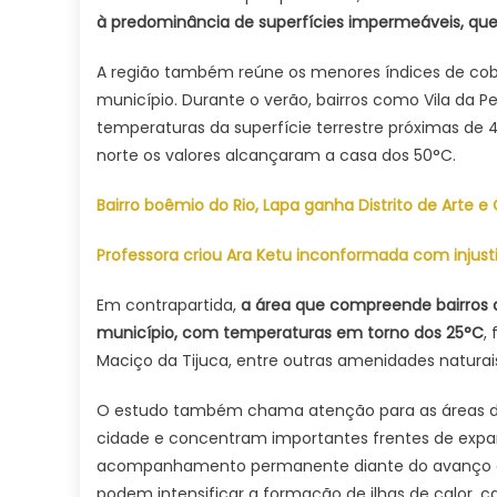
à predominância de superfícies impermeáveis, que
A região também reúne os menores índices de cobe
município. Durante o verão, bairros como Vila da Pe
temperaturas da superfície terrestre próximas 
norte os valores alcançaram a casa dos 50°C.
Bairro boêmio do Rio, Lapa ganha Distrito de Arte e 
Professora criou Ara Ketu inconformada com injusti
Em contrapartida,
a área que compreende bairros
município, com temperaturas em torno dos 25°C
,
Maciço da Tijuca, entre outras amenidades natur
O estudo também chama atenção para as áreas de
cidade e concentram importantes frentes de expa
acompanhamento permanente diante do avanço de e
podem intensificar a formação de ilhas de calor