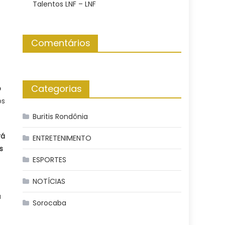
Talentos LNF – LNF
Comentários
Categorias
o
os
Buritis Rondônia
rá
ENTRETENIMENTO
s
ESPORTES
NOTÍCIAS
a
Sorocaba