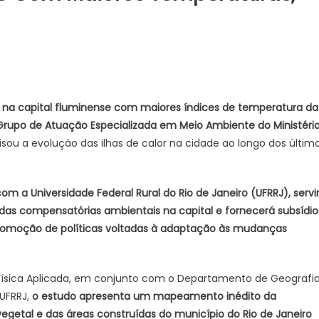
o
ão na capital fluminense com maiores índices de temperatura da
o Grupo de Atuação Especializada em Meio Ambiente do Ministéri
isou a evolução das ilhas de calor na cidade ao longo dos últim
res
raturas,
 a Universidade Federal Rural do Rio de Janeiro (UFRRJ), servi
ta
das compensatórias ambientais na capital e fornecerá subsídio
do
 promoção de políticas voltadas à adaptação às mudanças
a Física Aplicada, em conjunto com o Departamento de Geografi
UFRRJ,
o estudo apresenta um mapeamento inédito da
vegetal e das áreas construídas do município do Rio de Janeiro