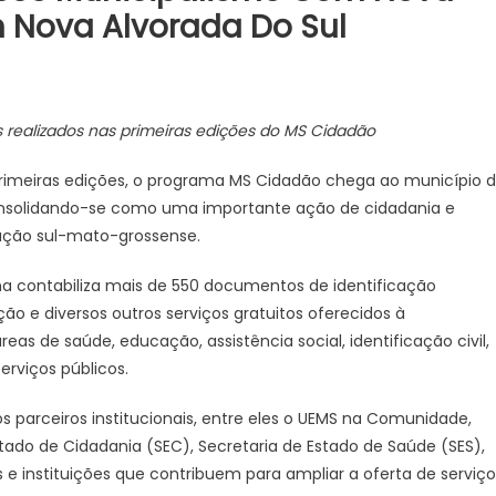
 Nova Alvorada Do Sul
erno
s realizados nas primeiras edições do MS Cidadão
ado
alece
rimeiras edições, o programa MS Cidadão chega ao município 
icipalismo
consolidando-se como uma importante ação de cidadania e
m
ação sul-mato-grossense.
a
ção
ama contabiliza mais de 550 documentos de identificação
o e diversos outros serviços gratuitos oferecidos à
as de saúde, educação, assistência social, identificação civil,
adão
erviços públicos.
a
 parceiros institucionais, entre eles o UEMS na Comunidade,
orada
tado de Cidadania (SEC), Secretaria de Estado de Saúde (SES),
 e instituições que contribuem para ampliar a oferta de serviço