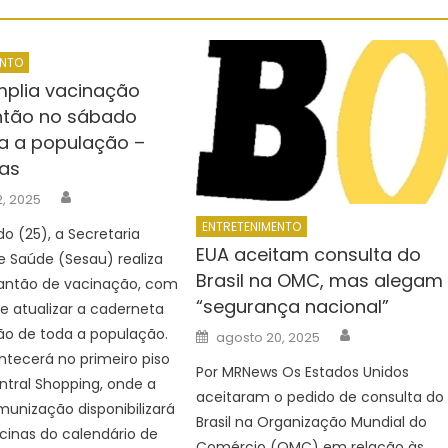
ENTO
plia vacinação
ntão no sábado
a a população –
as
Author
2, 2025
ENTRETENIMENTO
o (25), a Secretaria
EUA aceitam consulta do
e Saúde (Sesau) realiza
Brasil na OMC, mas alegam
antão de vacinação, com
“segurança nacional”
de atualizar a caderneta
Author
Posted
ão de toda a população.
agosto 20, 2025
on
tecerá no primeiro piso
Por MRNews Os Estados Unidos
ntral Shopping, onde a
aceitaram o pedido de consulta do
munização disponibilizará
Brasil na Organização Mundial do
cinas do calendário de
Comércio (OMC) em relação às