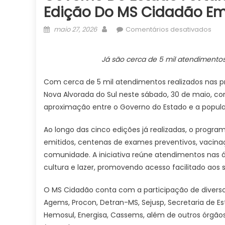
Edição Do MS Cidadão Em
Posted
Author
em
maio 27, 2026
Comentários desativados
on
Gov
do
Já são cerca de 5 mil atendimento
Est
fort
Com cerca de 5 mil atendimentos realizados nas p
mun
Nova Alvorada do Sul neste sábado, 30 de maio, 
co
aproximação entre o Governo do Estado e a popul
nov
edi
Ao longo das cinco edições já realizadas, o progr
do
emitidos, centenas de exames preventivos, vacinaçã
MS
comunidade. A iniciativa reúne atendimentos nas áre
Cid
cultura e lazer, promovendo acesso facilitado aos s
em
Nov
O MS Cidadão conta com a participação de diversos
Alv
do
Agems, Procon, Detran-MS, Sejusp, Secretaria de Es
Sul
Hemosul, Energisa, Cassems, além de outros órgãos