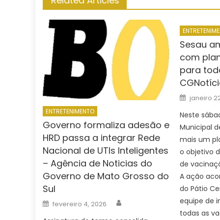
Related Articles
ENTRETENIM
Sesau am
com pla
para tod
CGNotíci
Posted
janeiro 2
on
ENTRETENIMENTO
Neste sábad
Governo formaliza adesão e
Municipal d
HRD passa a integrar Rede
mais um pl
Nacional de UTIs Inteligentes
o objetivo 
– Agência de Noticias do
de vacinaç
Governo de Mato Grosso do
A ação acon
Sul
do Pátio Ce
Author
equipe de i
Posted
fevereiro 4, 2026
on
todas as va