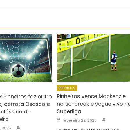
ESPORTES
Pinheiros vence Mackenzie
 Pinheiros faz outro
no tie-break e segue vivo n
, derrota Osasco e
Superliga
 clássico de
eira
Author
Posted
fevereiro 22, 2025
on
Author
, 2025