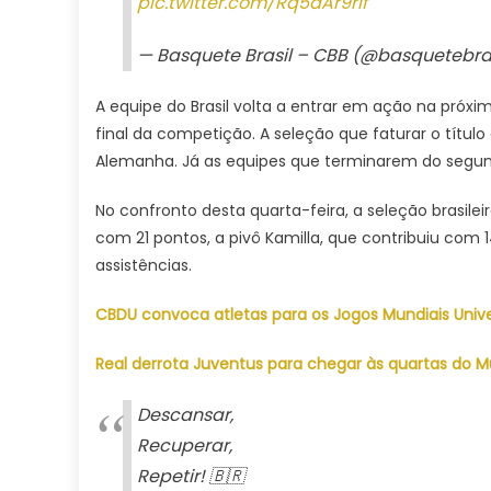
pic.twitter.com/Rq5dAr9rIf
— Basquete Brasil – CBB (@basquetebra
A equipe do Brasil volta a entrar em ação na próxima
final da competição. A seleção que faturar o tít
Alemanha. Já as equipes que terminarem do segundo
No confronto desta quarta-feira, a seleção brasile
com 21 pontos, a pivô Kamilla, que contribuiu com 1
assistências.
CBDU convoca atletas para os Jogos Mundiais Unive
Real derrota Juventus para chegar às quartas do M
Descansar,
Recuperar,
Repetir! 🇧🇷