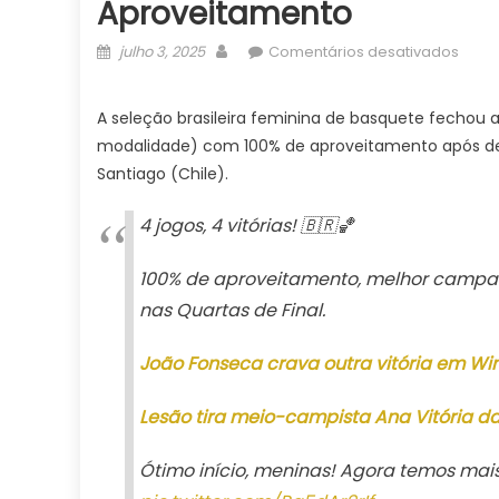
Aproveitamento
Posted
Author
em
julho 3, 2025
Comentários desativados
on
Brasil
fech
A seleção brasileira feminina de basquete fechou
prime
modalidade) com 100% de aproveitamento após derr
fase
Santiago (Chile).
da
Amer
4 jogos, 4 vitórias! 🇧🇷🏀
com
100%
100% de aproveitamento, melhor campa
de
apro
nas Quartas de Final.
João Fonseca crava outra vitória em W
Lesão tira meio-campista Ana Vitória 
Ótimo início, meninas! Agora temos mais 