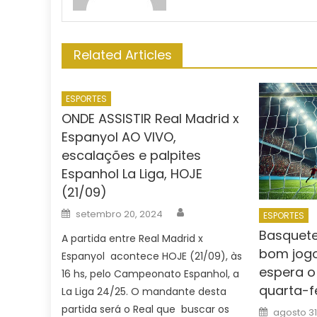
Related Articles
ESPORTES
ONDE ASSISTIR Real Madrid x
Espanyol AO VIVO,
escalações e palpites
Espanhol La Liga, HOJE
(21/09)
Author
Posted
setembro 20, 2024
ESPORTES
on
Basquete:
A partida entre Real Madrid x
bom jogo
Espanyol acontece HOJE (21/09), às
espera o
16 hs, pelo Campeonato Espanhol, a
quarta-f
La Liga 24/25. O mandante desta
Posted
partida será o Real que buscar os
agosto 31