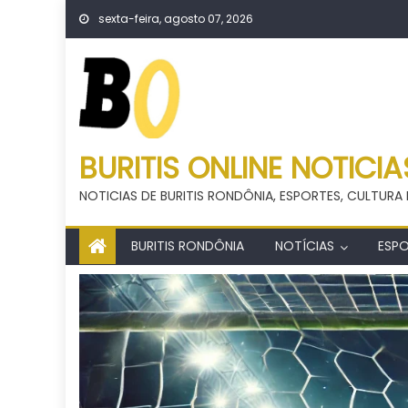
Skip
sexta-feira, agosto 07, 2026
to
content
BURITIS ONLINE NOTICIA
NOTICIAS DE BURITIS RONDÔNIA, ESPORTES, CULTURA 
BURITIS RONDÔNIA
NOTÍCIAS
ESP