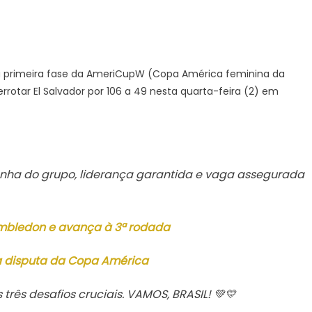
a
 a primeira fase da AmeriCupW (Copa América feminina da
ira
otar El Salvador por 106 a 49 nesta quarta-feira (2) em
iCupW
nha do grupo, liderança garantida e vaga assegurada
veitamento
imbledon e avança à 3ª rodada
da disputa da Copa América
três desafios cruciais. VAMOS, BRASIL! 💚💛