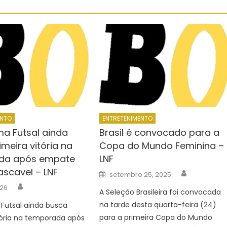
ENTO
ENTRETENIMENTO
a Futsal ainda
Brasil é convocado para a
meira vitória na
Copa do Mundo Feminina –
da após empate
LNF
scavel – LNF
Author
Posted
setembro 25, 2025
on
Author
026
A Seleção Brasileira foi convocada
na tarde desta quarta-feira (24)
utsal ainda busca
para a primeira Copa do Mundo
tória na temporada após