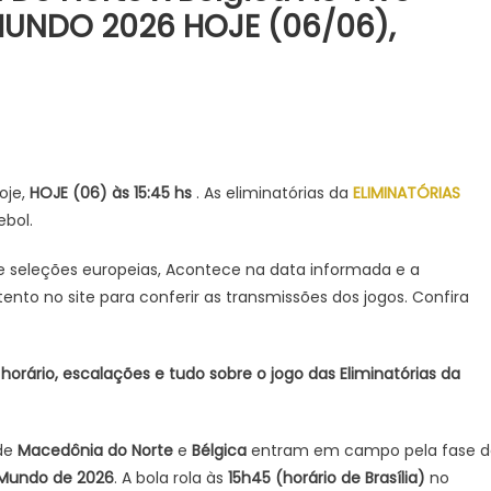
UNDO 2026 HOJE (06/06),
E
STIR
edônia
oje,
HOJE (06) às 15:45 hs
. As eliminatórias da
ELIMINATÓRIAS
bol.
e
 de seleções europeias, Acontece na data informada e a
ica
nto no site para conferir as transmissões dos jogos. Confira
INATÓRIAS
 horário, escalações e tudo sobre o jogo das Eliminatórias da
A
DO
 de
Macedônia do Norte
e
Bélgica
entram em campo pela fase d
E
o Mundo de 2026
. A bola rola às
15h45 (horário de Brasília)
no