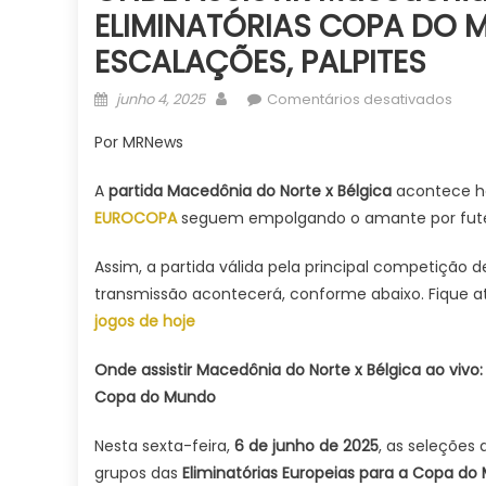
ELIMINATÓRIAS COPA DO M
ESCALAÇÕES, PALPITES
Posted
Author
em
junho 4, 2025
Comentários desativados
on
OND
Por MRNews
ASSI
Mac
A
partida Macedônia do Norte x Bélgica
acontece h
do
EUROCOPA
seguem empolgando o amante por fute
Nort
x
Assim, a partida válida pela principal competição
Bélg
transmissão acontecerá, conforme abaixo. Fique ate
ao
jogos de hoje
vivo
ELIM
Onde assistir Macedônia do Norte x Bélgica ao vivo:
COP
Copa do Mundo
DO
MUN
Nesta sexta-feira,
6 de junho de 2025
, as seleções
2026
HOJ
grupos das
Eliminatórias Europeias para a Copa d