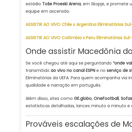
(06/
estádio
Toše Proeski Arena
, em Skopje, e promete
ESCA
equipe em ascensão.
PALP
ASSISTIR AO VIVO Chile x Argentina Eliminatórias 
ASSISTIR AO VIVO Colômbia x Peru Eliminatórias S
Onde assistir Macedônia do 
Se você chegou até aqui se perguntando
“onde vai
transmitido
ao vivo no canal ESPN
e no
serviço de 
Eliminatórias da UEFA. Para quem acompanha via in
qualidade e narração em português.
Além disso, sites como
GE.globo
,
OneFootball
,
Sofa
estatísticas detalhadas, lances minuto a minuto e a
Prováveis escalações de Ma