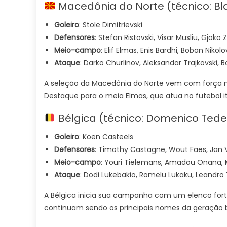
Macedônia do Norte (técnico: Bla
Goleiro
: Stole Dimitrievski
Defensores
: Stefan Ristovski, Visar Musliu, Gjoko Z
Meio-campo
: Elif Elmas, Enis Bardhi, Boban Nikolo
Ataque
: Darko Churlinov, Aleksandar Trajkovski, B
A seleção da Macedônia do Norte vem com força m
Destaque para o meia Elmas, que atua no futebol i
Bélgica (técnico: Domenico Ted
Goleiro
: Koen Casteels
Defensores
: Timothy Castagne, Wout Faes, Jan 
Meio-campo
: Youri Tielemans, Amadou Onana, 
Ataque
: Dodi Lukebakio, Romelu Lukaku, Leandro
A Bélgica inicia sua campanha com um elenco fort
continuam sendo os principais nomes da geração b