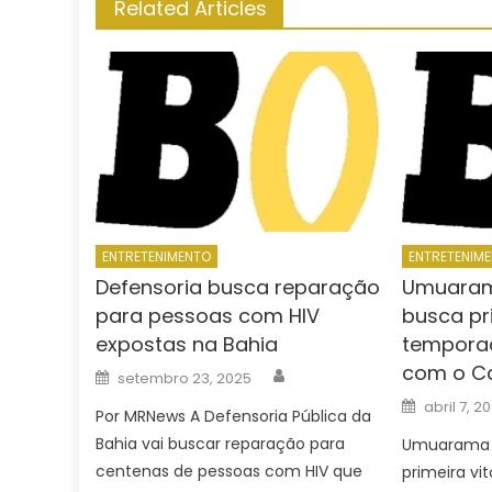
Related Articles
ENTRETENIMENTO
ENTRETENIM
Defensoria busca reparação
Umuaram
para pessoas com HIV
busca pri
expostas na Bahia
tempora
com o Ca
Author
Posted
setembro 23, 2025
on
Posted
abril 7, 2
Por MRNews A Defensoria Pública da
on
Bahia vai buscar reparação para
Umuarama F
centenas de pessoas com HIV que
primeira vi