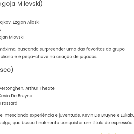
goja Milevski)
ajkov, Ezgjan Alioski
v
ojan Miovski
áxima, buscando surpreender uma das favoritas do grupo.
taliano e é peça-chave na criação de jogadas.
esco)
Vertonghen, Arthur Theate
Kevin De Bruyne
 Trossard
e, mesclando experiência e juventude. Kevin De Bruyne e Lukak
elga, que busca finalmente conquistar um título de expressão.