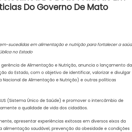
ticias Do Governo De Mato
m
S
re
 bem-sucedidas em alimentação e nutrição para fortalecer a saú
amada
ública no Estado
ra
letânea
a gerência de Alimentação e Nutrição, anuncia o lançamento da
 do Estado, com o objetivo de identificar, valorizar e divulgar
as
 Nacional de Alimentação e Nutrição) e outras políticas
áticas
m
trição
no SUS (Sistema Único de Saúde) e promover o intercâmbio de
vamente a qualidade de vida dos cidadãos.
ência
nte, apresentar experiências exitosas em diversos eixos da
icias
da alimentação saudável, prevenção da obesidade e condições