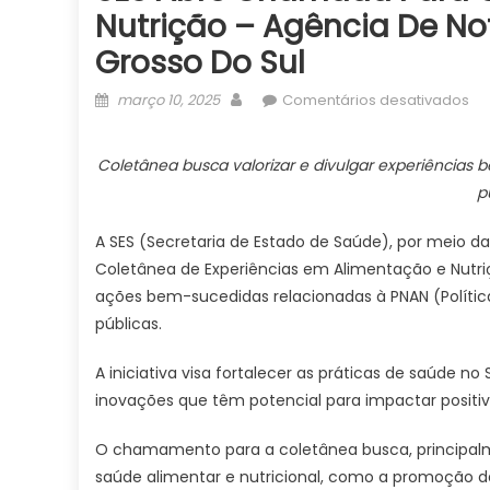
Nutrição – Agência De No
Grosso Do Sul
Posted
Author
e
março 10, 2025
Comentários desativados
on
SE
ab
Coletânea busca valorizar e divulgar experiências
ch
p
pa
co
A SES (Secretaria de Estado de Saúde), por meio d
de
Coletânea de Experiências em Alimentação e Nutrição
bo
ações bem-sucedidas relacionadas à PNAN (Política
pr
públicas.
e
nu
A iniciativa visa fortalecer as práticas de saúde 
–
inovações que têm potencial para impactar positi
Ag
de
O chamamento para a coletânea busca, principalme
Not
do
saúde alimentar e nutricional, como a promoção 