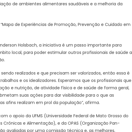
verno
criação de ambientes alimentares saudáveis e a melhoria da
to
osso
o “Mapa de Experiências de Promoção, Prevenção e Cuidado em
Anderson Holsbach, a iniciativa é um passo importante para
to local, para poder estimular outros profissionais de saúde a
ão.
 sendo realizados e que precisam ser valorizados, então essa é
abalhos e os idealizadores. Esperamos que os profissionais que
o e nutrição, de atividade física e de saúde de forma geral,
bmetam suas ações para dar visibilidade para o que as
as afins realizam em prol da população”, afirma.
om o apoio da UFMS (Universidade Federal de Mato Grosso do
s Crônicas e Alimentação), e da OPAS (Organização Pan-
rão avaliadas por uma comissão técnica e, as melhores,