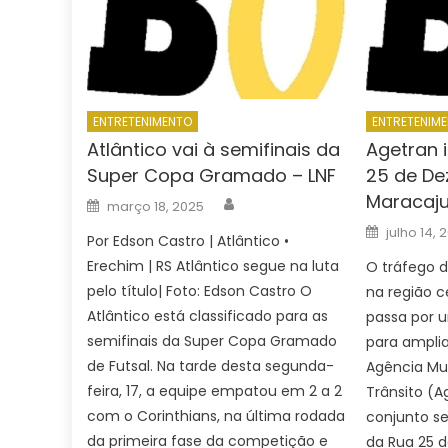
ENTRETENIMENTO
ENTRETENIM
Atlântico vai à semifinais da
Agetran 
Super Copa Gramado – LNF
25 de D
Maracaju
Author
Posted
março 18, 2025
on
Posted
julho 14, 
Por Edson Castro | Atlântico •
on
Erechim | RS Atlântico segue na luta
O tráfego d
pelo título| Foto: Edson Castro O
na região 
Atlântico está classificado para as
passa por 
semifinais da Super Copa Gramado
para amplia
de Futsal. Na tarde desta segunda-
Agência Mun
feira, 17, a equipe empatou em 2 a 2
Trânsito (A
com o Corinthians, na última rodada
conjunto s
da primeira fase da competição e
da Rua 25 