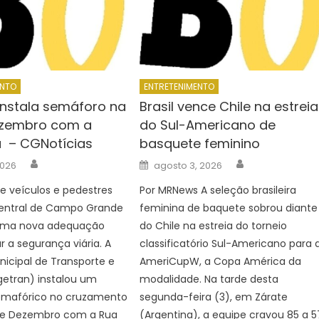
ENTO
ENTRETENIMENTO
instala semáforo na
Brasil vence Chile na estreia
ezembro com a
do Sul-Americano de
 – CGNotícias
basquete feminino
Author
Author
Posted
2026
agosto 3, 2026
on
e veículos e pedestres
Por MRNews A seleção brasileira
central de Campo Grande
feminina de baquete sobrou diante
uma nova adequação
do Chile na estreia do torneio
r a segurança viária. A
classificatório Sul-Americano para 
icipal de Transporte e
AmeriCupW, a Copa América da
getran) instalou um
modalidade. Na tarde desta
emafórico no cruzamento
segunda-feira (3), em Zárate
de Dezembro com a Rua
(Argentina), a equipe cravou 85 a 5