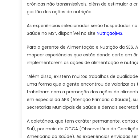
Go
crônicas não transmissíveis, além de estimular a 
de
gestão das ações de nutrição.
Ma
Gr
As experiências selecionadas serão hospedadas n
do
Saúde no MS”, disponível no site
Nutrição|MS
.
Sul
Para o gerente de Alimentação e Nutrição da SES, 
mapear experiências que estão dando certo em âmbi
implementarem as ações de alimentação e nutriç
“Além disso, existem muitos trabalhos de qualidade
uma forma que a gente encontrou de valorizar os tr
trabalham com a promoção das ações de alimentaçã
em especial da APS (Atenção Primária à Saúde), su
Secretarias Municipais de Saúde e demais secretari
A coletânea, que tem caráter permanente, conta c
Sul), por meio do OCCA (Observatório de Condiçõe
Americana da Saúde). As experiências enviadas se