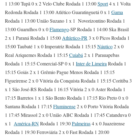
1 13:00 Tupã 0 x 2 Velo Clube Rodada 1 13:00
Sport
4 x 1 Volta
Redonda Rodada 1 13:00 Atlético Guaratinguetá 0 x 1
Gama
Rodada 1 13:00 União Suzano 1 x 1 Novorizontino Rodada 1
13:00 Guarulhos 0 x 0
Flamengo
-SP Rodada 1 14:00 Ska Brasil
2 x 1 Paraná Rodada 1 15:00
Athletico-PR
3 x 0 Picos Rodada 1
15:00 Taubaté 1 x 0 Imperatriz Rodada 1 15:15
Náutico
2 x 0
Real Ariquemes Rodada 1 15:15
Cuiabá
2 x 1 Parauapebas
Rodada 1 15:15 Comercial-SP 0 x 1
Inter de Limeira
Rodada 1
15:15 Goiás 2 x 1 Grêmio Pague Menos Rodada 1 15:15
Figueirense 2 x 0 Vitória da Conquista Rodada 1 15:15 Coritiba 3
x 1 São José-RS Rodada 1 16:15 Vitória 2 x 0 Aster Rodada 1
17:15 Barretos 1 x 1 São Bento Rodada 1 17:15 Rio Preto 0 x 0
Santana Rodada 1 17:15
Fluminense
2 x 0 Porto Vitória Rodada
1 17:45 Mirassol 2 x 0 União ABC Rodada 1 17:45 Catanduva 0
x 1
América-RN
Rodada 1 19:30
Palmeiras
4 x 0 Juazeirense
Rodada 1 19:30 Ferroviária 2 x 0 Fast Rodada 1 20:00