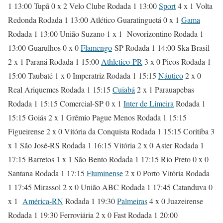
1 13:00 Tupã 0 x 2 Velo Clube Rodada 1 13:00
Sport
4 x 1 Volta
Redonda Rodada 1 13:00 Atlético Guaratinguetá 0 x 1
Gama
Rodada 1 13:00 União Suzano 1 x 1 Novorizontino Rodada 1
13:00 Guarulhos 0 x 0
Flamengo
-SP Rodada 1 14:00 Ska Brasil
2 x 1 Paraná Rodada 1 15:00
Athletico-PR
3 x 0 Picos Rodada 1
15:00 Taubaté 1 x 0 Imperatriz Rodada 1 15:15
Náutico
2 x 0
Real Ariquemes Rodada 1 15:15
Cuiabá
2 x 1 Parauapebas
Rodada 1 15:15 Comercial-SP 0 x 1
Inter de Limeira
Rodada 1
15:15 Goiás 2 x 1 Grêmio Pague Menos Rodada 1 15:15
Figueirense 2 x 0 Vitória da Conquista Rodada 1 15:15 Coritiba 3
x 1 São José-RS Rodada 1 16:15 Vitória 2 x 0 Aster Rodada 1
17:15 Barretos 1 x 1 São Bento Rodada 1 17:15 Rio Preto 0 x 0
Santana Rodada 1 17:15
Fluminense
2 x 0 Porto Vitória Rodada
1 17:45 Mirassol 2 x 0 União ABC Rodada 1 17:45 Catanduva 0
x 1
América-RN
Rodada 1 19:30
Palmeiras
4 x 0 Juazeirense
Rodada 1 19:30 Ferroviária 2 x 0 Fast Rodada 1 20:00