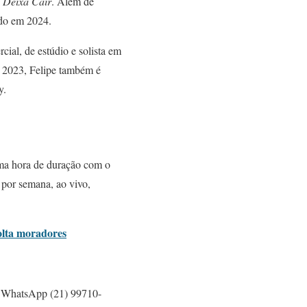
 Deixa Cair
. Além de
ado em 2024.
cial, de estúdio e solista em
e 2023, Felipe também é
ty.
a hora de duração com o
 por semana, ao vivo,
volta moradores
do WhatsApp (21) 99710-