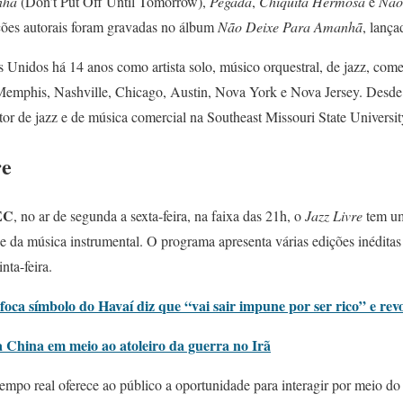
nhã
(Don’t Put Off Until Tomorrow),
Pegada
,
Chiquita Hermosa
e
Não
ções autorais foram gravadas no álbum
Não Deixe Para Amanhã
, lanç
s Unidos há 14 anos como artista solo, músico orquestral, de jazz, comer
 Memphis, Nashville, Chicago, Austin, Nova York e Nova Jersey. Desd
tor de jazz e de música comercial na Southeast Missouri State Universi
re
EC
, no ar de segunda a sexta-feira, na faixa das 21h, o
Jazz Livre
tem um
e da música instrumental. O programa apresenta várias edições inéditas
nta-feira.
foca símbolo do Havaí diz que “vai sair impune por ser rico” e re
a China em meio ao atoleiro da guerra no Irã
empo real oferece ao público a oportunidade para interagir por meio 