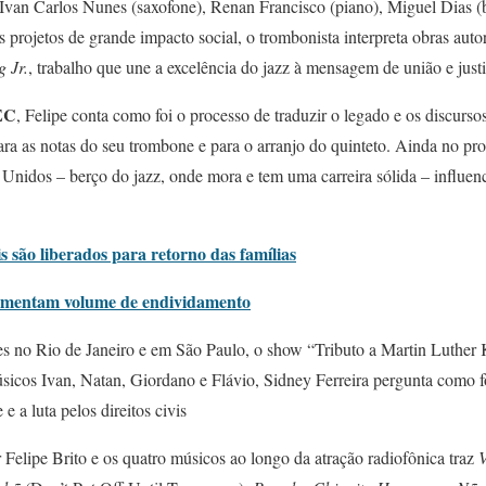
van Carlos Nunes (saxofone), Renan Francisco (piano), Miguel Dias (b
s projetos de grande impacto social, o trombonista interpreta obras aut
g Jr.
, trabalho que une a excelência do jazz à mensagem de união e justi
EC
, Felipe conta como foi o processo de traduzir o legado e os discurs
ara as notas do seu trombone e para o arranjo do quinteto. Ainda no p
Unidos – berço do jazz, onde mora e tem uma carreira sólida – influen
 são liberados para retorno das famílias
umentam volume de endividamento
s no Rio de Janeiro e em São Paulo, o show “Tributo a Martin Luther Ki
úsicos Ivan, Natan, Giordano e Flávio, Sidney Ferreira pergunta como f
e a luta pelos direitos civis
r Felipe Brito e os quatro músicos ao longo da atração radiofônica traz
V