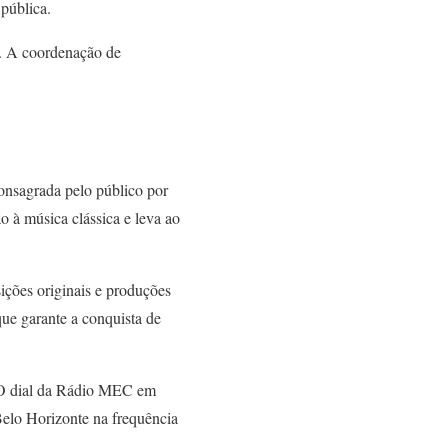
pública.
. A coordenação de
onsagrada pelo público por
 à música clássica e leva ao
ições originais e produções
que garante a conquista de
 O dial da Rádio MEC em
lo Horizonte na frequência