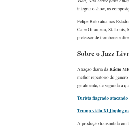
Vida
,
Não Deixe para Ama
integrar o show, as composi
Felipe Brito atua nos Estado
Cape Girardeau, St. Louis,
professor de trombone e dire
Sobre o Jazz Liv
Rádio M
Atração diária da
melhor repertório do gênero 
geralmente, de segunda a qui
Turista flagrado atacando 
Trump visita Xi Jinping n
A produção transmitida em t