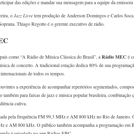
ticipar das edições e mandar sua mensagem para a equipe da emissora 
eira, o
Jazz Livre
tem produção de Anderson Domingos e Carlos Soca
oprana. Thiago Regotto é o gerente executivo de rádio.
MEC
Rádio MEC
 país como “A Rádio de Música Clássica do Brasil”, a
é c
úsica de concerto. A tradicional estação dedica 80% de sua programação
 internacionais de todos os tempos.
ouvintes a experiência de acompanhar repertórios segmentados, compos
o também para faixas de jazz e música popular brasileira, combinação 
diência cativa.
izada pela frequência FM 99,3 MHz e AM 800 kHz no Rio de Janeiro.
MHz e AM 800 kHz. O público também acompanha a programação em Be
inda é veiculado no app Rádios EBC.