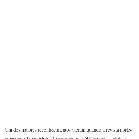
Um dos maiores reconhecimentos vieram quando a revista norte-
americana Time listou a Copasa entre as 500 empresas globais