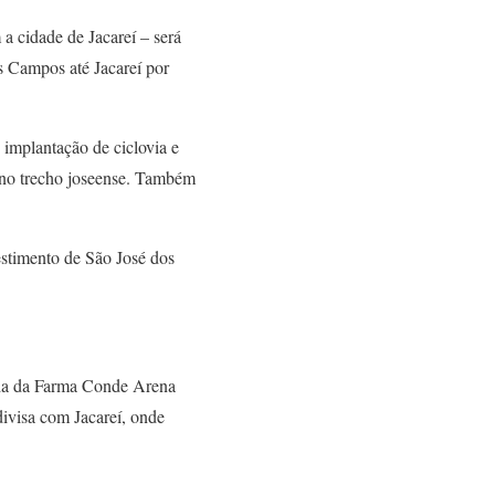
a cidade de Jacareí – será
os Campos até Jacareí por
 implantação de ciclovia e
) no trecho joseense. Também
estimento de São José dos
saída da Farma Conde Arena
divisa com Jacareí, onde