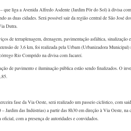
 – que liga a Avenida Alfredo Asdente (Jardim Pôr do Sol) à divisa com 
gando as duas cidades. Será possível sair da região central de São José d
Via Dutra.
ços de terraplenagem, drenagem, pavimentação asfáltica, sinalização e
extensão de 3,6 km, foi realizada pela Urbam (Urbanizadora Municipal
o córrego Rio Comprido na divisa com Jacareí.
ação de pavimento e iluminação pública estão sendo finalizados. O inv
,85.
terceira fase da Via Oeste, será realizado um passeio ciclístico, com 
– Jardim das Indústrias) a partir das 8h30 em direção à Via Oeste, na 
a oficial, com a presença de autoridades e convidados.